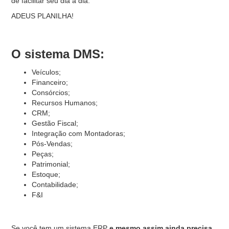
de facilitar seu dia a dia.
ADEUS PLANILHA!
O sistema DMS:
Veículos;
Financeiro;
Consórcios;
Recursos Humanos;
CRM;
Gestão Fiscal;
Integração com Montadoras;
Pós-Vendas;
Peças;
Patrimonial;
Estoque;
Contabilidade;
F&I
Se você tem um sistema ERP
e mesmo assim ainda precisa