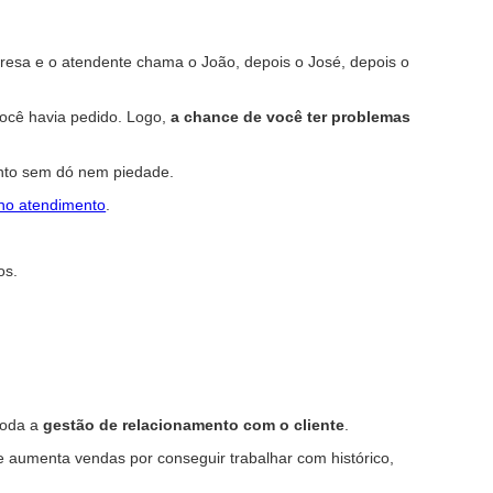
presa e o atendente chama o João, depois o José, depois o
você havia pedido. Logo,
a chance de você ter problemas
mento sem dó nem piedade.
 no atendimento
.
os.
toda a
gestão de relacionamento com o cliente
.
e aumenta vendas por conseguir trabalhar com histórico,