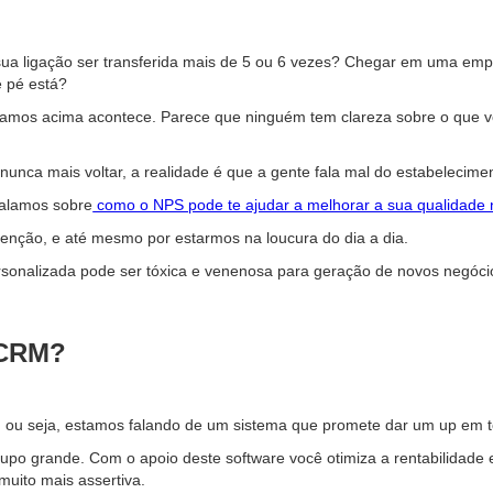
a sua ligação ser transferida mais de 5 ou 6 vezes? Chegar em uma em
 pé está?
citamos acima acontece. Parece que ninguém tem clareza sobre o que 
e nunca mais voltar, a realidade é que a gente fala mal do estabeleci
falamos sobre
como o NPS pode te ajudar a melhorar a sua qualidade
atenção, e até mesmo por estarmos na loucura do dia a dia.
sonalizada pode ser tóxica e venenosa para geração de novos negóci
 CRM?
, ou seja, estamos falando de um sistema que promete dar um up em 
upo grande. Com o apoio deste software você otimiza a rentabilidade 
uito mais assertiva.