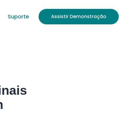
Suporte
Assistir Demonstração
inais
m